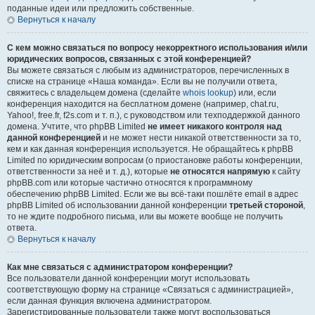
поданные идеи или предложить собственные.
Вернуться к началу
С кем можно связаться по вопросу некорректного использования и/или
юридических вопросов, связанных с этой конференцией?
Вы можете связаться с любым из администраторов, перечисленных в
списке на странице «Наша команда». Если вы не получили ответа,
свяжитесь с владельцем домена (сделайте
whois lookup
) или, если
конференция находится на бесплатном домене (например, chat.ru,
Yahoo!, free.fr, f2s.com и т. п.), с руководством или техподдержкой данного
домена. Учтите, что phpBB Limited
не имеет никакого контроля над
данной конференцией
и не может нести никакой ответственности за то,
кем и как данная конференция используется. Не обращайтесь к phpBB
Limited по юридическим вопросам (о приостановке работы конференции,
ответственности за неё и т. д.), которые
не относятся напрямую
к сайту
phpBB.com или которые частично относятся к программному
обеспечению phpBB Limited. Если же вы всё-таки пошлёте email в адрес
phpBB Limited об использовании данной конференции
третьей стороной
,
то не ждите подробного письма, или вы можете вообще не получить
ответа.
Вернуться к началу
Как мне связаться с администратором конференции?
Все пользователи данной конференции могут использовать
соответствующую форму на странице «Связаться с администрацией»,
если данная функция включена администратором.
Зарегистрированные пользователи также могут воспользоваться