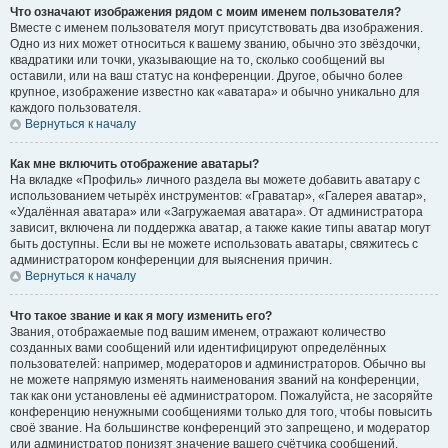
Что означают изображения рядом с моим именем пользователя?
Вместе с именем пользователя могут присутствовать два изображения.
Одно из них может относиться к вашему званию, обычно это звёздочки,
квадратики или точки, указывающие на то, сколько сообщений вы
оставили, или на ваш статус на конференции. Другое, обычно более
крупное, изображение известно как «аватара» и обычно уникально для
каждого пользователя.
Вернуться к началу
Как мне включить отображение аватары?
На вкладке «Профиль» личного раздела вы можете добавить аватару с
использованием четырёх инструментов: «Граватар», «Галерея аватар»,
«Удалённая аватара» или «Загружаемая аватара». От администратора
зависит, включена ли поддержка аватар, а также какие типы аватар могут
быть доступны. Если вы не можете использовать аватары, свяжитесь с
администратором конференции для выяснения причин.
Вернуться к началу
Что такое звание и как я могу изменить его?
Звания, отображаемые под вашим именем, отражают количество
созданных вами сообщений или идентифицируют определённых
пользователей: например, модераторов и администраторов. Обычно вы
не можете напрямую изменять наименования званий на конференции,
так как они установлены её администратором. Пожалуйста, не засоряйте
конференцию ненужными сообщениями только для того, чтобы повысить
своё звание. На большинстве конференций это запрещено, и модератор
или администратор понизят значение вашего счётчика сообщений.