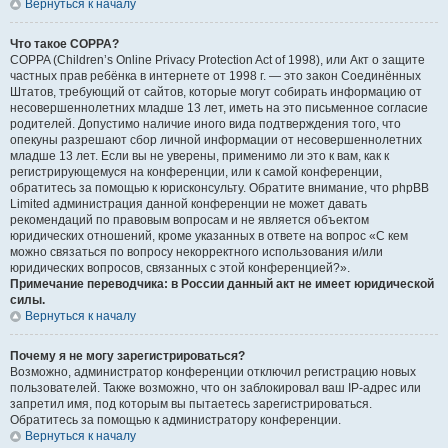
Вернуться к началу
Что такое COPPA?
COPPA (Children’s Online Privacy Protection Act of 1998), или Акт о защите
частных прав ребёнка в интернете от 1998 г. — это закон Соединённых
Штатов, требующий от сайтов, которые могут собирать информацию от
несовершеннолетних младше 13 лет, иметь на это письменное согласие
родителей. Допустимо наличие иного вида подтверждения того, что
опекуны разрешают сбор личной информации от несовершеннолетних
младше 13 лет. Если вы не уверены, применимо ли это к вам, как к
регистрирующемуся на конференции, или к самой конференции,
обратитесь за помощью к юрисконсульту. Обратите внимание, что phpBB
Limited администрация данной конференции не может давать
рекомендаций по правовым вопросам и не является объектом
юридических отношений, кроме указанных в ответе на вопрос «С кем
можно связаться по вопросу некорректного использования и/или
юридических вопросов, связанных с этой конференцией?».
Примечание переводчика: в России данный акт не имеет юридической
силы.
Вернуться к началу
Почему я не могу зарегистрироваться?
Возможно, администратор конференции отключил регистрацию новых
пользователей. Также возможно, что он заблокировал ваш IP-адрес или
запретил имя, под которым вы пытаетесь зарегистрироваться.
Обратитесь за помощью к администратору конференции.
Вернуться к началу