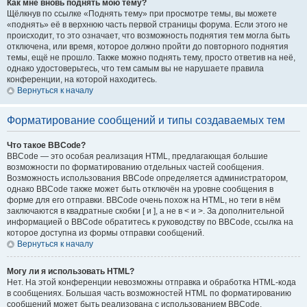
Как мне вновь поднять мою тему?
Щёлкнув по ссылке «Поднять тему» при просмотре темы, вы можете
«поднять» её в верхнюю часть первой страницы форума. Если этого не
происходит, то это означает, что возможность поднятия тем могла быть
отключена, или время, которое должно пройти до повторного поднятия
темы, ещё не прошло. Также можно поднять тему, просто ответив на неё,
однако удостоверьтесь, что тем самым вы не нарушаете правила
конференции, на которой находитесь.
Вернуться к началу
Форматирование сообщений и типы создаваемых тем
Что такое BBCode?
BBCode — это особая реализация HTML, предлагающая большие
возможности по форматированию отдельных частей сообщения.
Возможность использования BBCode определяется администратором,
однако BBCode также может быть отключён на уровне сообщения в
форме для его отправки. BBCode очень похож на HTML, но теги в нём
заключаются в квадратные скобки [ и ], а не в < и >. За дополнительной
информацией о BBCode обратитесь к руководству по BBCode, ссылка на
которое доступна из формы отправки сообщений.
Вернуться к началу
Могу ли я использовать HTML?
Нет. На этой конференции невозможны отправка и обработка HTML-кода
в сообщениях. Большая часть возможностей HTML по форматированию
сообщений может быть реализована с использованием BBCode.