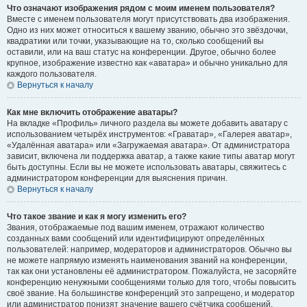
Что означают изображения рядом с моим именем пользователя?
Вместе с именем пользователя могут присутствовать два изображения.
Одно из них может относиться к вашему званию, обычно это звёздочки,
квадратики или точки, указывающие на то, сколько сообщений вы
оставили, или на ваш статус на конференции. Другое, обычно более
крупное, изображение известно как «аватара» и обычно уникально для
каждого пользователя.
Вернуться к началу
Как мне включить отображение аватары?
На вкладке «Профиль» личного раздела вы можете добавить аватару с
использованием четырёх инструментов: «Граватар», «Галерея аватар»,
«Удалённая аватара» или «Загружаемая аватара». От администратора
зависит, включена ли поддержка аватар, а также какие типы аватар могут
быть доступны. Если вы не можете использовать аватары, свяжитесь с
администратором конференции для выяснения причин.
Вернуться к началу
Что такое звание и как я могу изменить его?
Звания, отображаемые под вашим именем, отражают количество
созданных вами сообщений или идентифицируют определённых
пользователей: например, модераторов и администраторов. Обычно вы
не можете напрямую изменять наименования званий на конференции,
так как они установлены её администратором. Пожалуйста, не засоряйте
конференцию ненужными сообщениями только для того, чтобы повысить
своё звание. На большинстве конференций это запрещено, и модератор
или администратор понизят значение вашего счётчика сообщений.