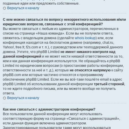
поданные идеи или предложить собственные.
Вернуться к началу
С кем можно связаться по вопросу некорректного использования и/или
юридических вопросов, связанных с этой конференцией?
Вы можете связаться с любым из администраторов, перечисленных в
списке на странице «Наша команда». Если вы не получили ответа,
свяжитесь с владельцем домена (сделайте
whois lookup
) или, если
конференция находится на бесплатном домене (например, chat.ru,
Yahoo!, free.fr, f2s.com и т. п.), с руководством или техподдержкой данного
домена. Учтите, что phpBB Limited
не имеет никакого контроля над
данной конференцией
и не может нести никакой ответственности за то,
кем и как данная конференция используется. Не обращайтесь к phpBB
Limited по юридическим вопросам (о приостановке работы конференции,
ответственности за неё и т. д.), которые
не относятся напрямую
к сайту
phpBB.com или которые частично относятся к программному
обеспечению phpBB Limited. Если же вы всё-таки пошлёте email в адрес
phpBB Limited об использовании данной конференции
третьей стороной
,
то не ждите подробного письма, или вы можете вообще не получить
ответа.
Вернуться к началу
Как мне связаться с администратором конференции?
Все пользователи данной конференции могут использовать
соответствующую форму на странице «Связаться с администрацией»,
если данная функция включена администратором.
Зарегистрированные пользователи также могут воспользоваться