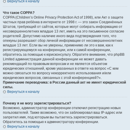
Вернуться к началу
Что такое COPPA?
COPPA (Children’s Online Privacy Protection Act of 1998), или Акт о защите
частных прав ребёнка в интернете от 1998 г. — это закон Соединённых
Штатов, требующий от сайтов, которые могут собирать информацию от
несовершеннолетних младше 13 лет, иметь на это письменное согласие
родителей. Допустимо наличие иного вида подтверждения того, что
опекуны разрешают сбор личной информации от несовершеннолетних
младше 13 лет. Если вы не уверены, применимо ли это к вам, как к
регистрирующемуся на конференции, или к самой конференции,
обратитесь за помощью к юрисконсульту. Обратите внимание, что phpBB
Limited администрация данной конференции не может давать
рекомендаций по правовым вопросам и не является объектом
юридических отношений, кроме указанных в ответе на вопрос «С кем
можно связаться по вопросу некорректного использования и/или
юридических вопросов, связанных с этой конференцией?».
Примечание переводчика: в России данный акт не имеет юридической
силы.
Вернуться к началу
Почему я не могу зарегистрироваться?
Возможно, администратор конференции отключил регистрацию новых
пользователей. Также возможно, что он заблокировал ваш IP-адрес или
запретил имя, под которым вы пытаетесь зарегистрироваться.
Обратитесь за помощью к администратору конференции.
Вернуться к началу