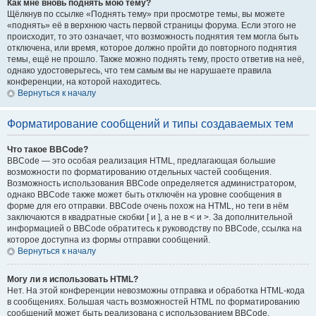
Как мне вновь поднять мою тему?
Щёлкнув по ссылке «Поднять тему» при просмотре темы, вы можете
«поднять» её в верхнюю часть первой страницы форума. Если этого не
происходит, то это означает, что возможность поднятия тем могла быть
отключена, или время, которое должно пройти до повторного поднятия
темы, ещё не прошло. Также можно поднять тему, просто ответив на неё,
однако удостоверьтесь, что тем самым вы не нарушаете правила
конференции, на которой находитесь.
Вернуться к началу
Форматирование сообщений и типы создаваемых тем
Что такое BBCode?
BBCode — это особая реализация HTML, предлагающая большие
возможности по форматированию отдельных частей сообщения.
Возможность использования BBCode определяется администратором,
однако BBCode также может быть отключён на уровне сообщения в
форме для его отправки. BBCode очень похож на HTML, но теги в нём
заключаются в квадратные скобки [ и ], а не в < и >. За дополнительной
информацией о BBCode обратитесь к руководству по BBCode, ссылка на
которое доступна из формы отправки сообщений.
Вернуться к началу
Могу ли я использовать HTML?
Нет. На этой конференции невозможны отправка и обработка HTML-кода
в сообщениях. Большая часть возможностей HTML по форматированию
сообщений может быть реализована с использованием BBCode.