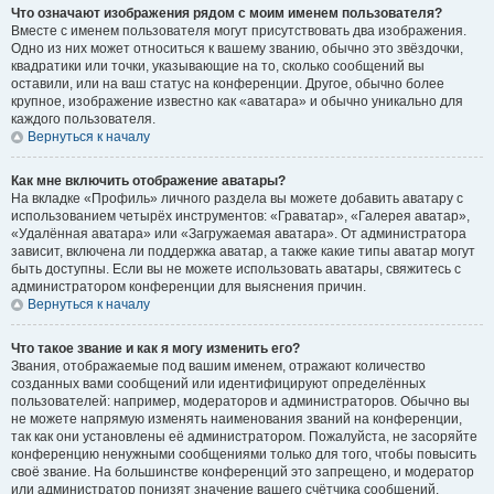
Что означают изображения рядом с моим именем пользователя?
Вместе с именем пользователя могут присутствовать два изображения.
Одно из них может относиться к вашему званию, обычно это звёздочки,
квадратики или точки, указывающие на то, сколько сообщений вы
оставили, или на ваш статус на конференции. Другое, обычно более
крупное, изображение известно как «аватара» и обычно уникально для
каждого пользователя.
Вернуться к началу
Как мне включить отображение аватары?
На вкладке «Профиль» личного раздела вы можете добавить аватару с
использованием четырёх инструментов: «Граватар», «Галерея аватар»,
«Удалённая аватара» или «Загружаемая аватара». От администратора
зависит, включена ли поддержка аватар, а также какие типы аватар могут
быть доступны. Если вы не можете использовать аватары, свяжитесь с
администратором конференции для выяснения причин.
Вернуться к началу
Что такое звание и как я могу изменить его?
Звания, отображаемые под вашим именем, отражают количество
созданных вами сообщений или идентифицируют определённых
пользователей: например, модераторов и администраторов. Обычно вы
не можете напрямую изменять наименования званий на конференции,
так как они установлены её администратором. Пожалуйста, не засоряйте
конференцию ненужными сообщениями только для того, чтобы повысить
своё звание. На большинстве конференций это запрещено, и модератор
или администратор понизят значение вашего счётчика сообщений.