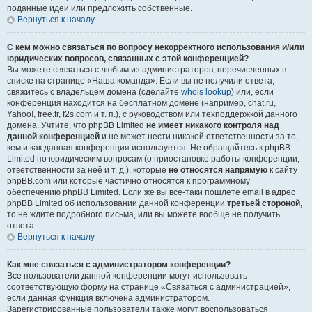
поданные идеи или предложить собственные.
Вернуться к началу
С кем можно связаться по вопросу некорректного использования и/или
юридических вопросов, связанных с этой конференцией?
Вы можете связаться с любым из администраторов, перечисленных в
списке на странице «Наша команда». Если вы не получили ответа,
свяжитесь с владельцем домена (сделайте
whois lookup
) или, если
конференция находится на бесплатном домене (например, chat.ru,
Yahoo!, free.fr, f2s.com и т. п.), с руководством или техподдержкой данного
домена. Учтите, что phpBB Limited
не имеет никакого контроля над
данной конференцией
и не может нести никакой ответственности за то,
кем и как данная конференция используется. Не обращайтесь к phpBB
Limited по юридическим вопросам (о приостановке работы конференции,
ответственности за неё и т. д.), которые
не относятся напрямую
к сайту
phpBB.com или которые частично относятся к программному
обеспечению phpBB Limited. Если же вы всё-таки пошлёте email в адрес
phpBB Limited об использовании данной конференции
третьей стороной
,
то не ждите подробного письма, или вы можете вообще не получить
ответа.
Вернуться к началу
Как мне связаться с администратором конференции?
Все пользователи данной конференции могут использовать
соответствующую форму на странице «Связаться с администрацией»,
если данная функция включена администратором.
Зарегистрированные пользователи также могут воспользоваться