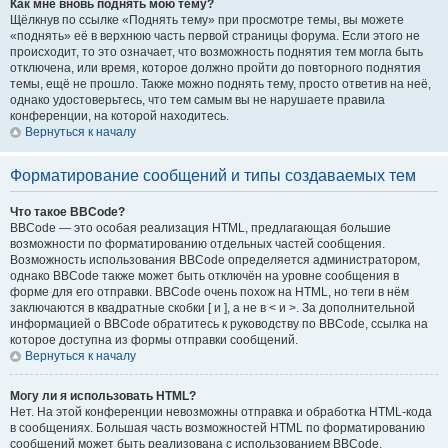
Как мне вновь поднять мою тему?
Щёлкнув по ссылке «Поднять тему» при просмотре темы, вы можете
«поднять» её в верхнюю часть первой страницы форума. Если этого не
происходит, то это означает, что возможность поднятия тем могла быть
отключена, или время, которое должно пройти до повторного поднятия
темы, ещё не прошло. Также можно поднять тему, просто ответив на неё,
однако удостоверьтесь, что тем самым вы не нарушаете правила
конференции, на которой находитесь.
Вернуться к началу
Форматирование сообщений и типы создаваемых тем
Что такое BBCode?
BBCode — это особая реализация HTML, предлагающая большие
возможности по форматированию отдельных частей сообщения.
Возможность использования BBCode определяется администратором,
однако BBCode также может быть отключён на уровне сообщения в
форме для его отправки. BBCode очень похож на HTML, но теги в нём
заключаются в квадратные скобки [ и ], а не в < и >. За дополнительной
информацией о BBCode обратитесь к руководству по BBCode, ссылка на
которое доступна из формы отправки сообщений.
Вернуться к началу
Могу ли я использовать HTML?
Нет. На этой конференции невозможны отправка и обработка HTML-кода
в сообщениях. Большая часть возможностей HTML по форматированию
сообщений может быть реализована с использованием BBCode.