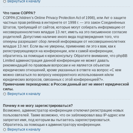
Вернуться к началу
Что такое COPPA?
COPPA (Children’s Online Privacy Protection Act of 1998), или Акт о защите
частных прав ребёнка в интернете от 1998 г. — это закон Соединённых
Штатов, требующий от сайтов, которые могут собирать информацию от
несовершеннолетних младше 13 лет, иметь на это письменное согласие
родителей. Допустимо наличие иного вида подтверждения того, что
опекуны разрешают сбор личной информации от несовершеннолетних
младше 13 лет. Если вы не уверены, применимо ли это к вам, как к
регистрирующемуся на конференции, или к самой конференции,
обратитесь за помощью к юрисконсульту. Обратите внимание, что phpBB
Limited администрация данной конференции не может давать
рекомендаций по правовым вопросам и не является объектом
юридических отношений, кроме указанных в ответе на вопрос «С кем
можно связаться по вопросу некорректного использования и/или
юридических вопросов, связанных с этой конференцией?».
Примечание переводчика: в России данный акт не имеет юридической
силы.
Вернуться к началу
Почему я не могу зарегистрироваться?
Возможно, администратор конференции отключил регистрацию новых
пользователей. Также возможно, что он заблокировал ваш IP-адрес или
запретил имя, под которым вы пытаетесь зарегистрироваться.
Обратитесь за помощью к администратору конференции.
Вернуться к началу