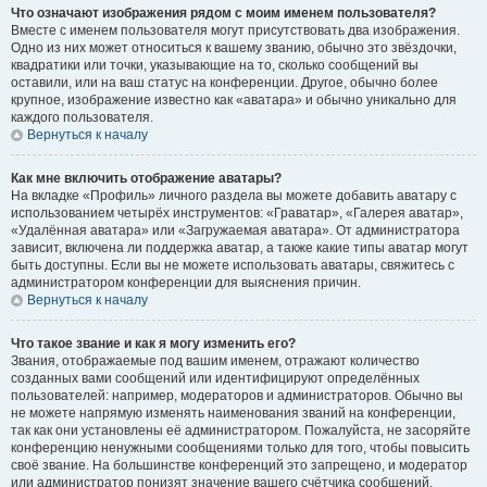
Что означают изображения рядом с моим именем пользователя?
Вместе с именем пользователя могут присутствовать два изображения.
Одно из них может относиться к вашему званию, обычно это звёздочки,
квадратики или точки, указывающие на то, сколько сообщений вы
оставили, или на ваш статус на конференции. Другое, обычно более
крупное, изображение известно как «аватара» и обычно уникально для
каждого пользователя.
Вернуться к началу
Как мне включить отображение аватары?
На вкладке «Профиль» личного раздела вы можете добавить аватару с
использованием четырёх инструментов: «Граватар», «Галерея аватар»,
«Удалённая аватара» или «Загружаемая аватара». От администратора
зависит, включена ли поддержка аватар, а также какие типы аватар могут
быть доступны. Если вы не можете использовать аватары, свяжитесь с
администратором конференции для выяснения причин.
Вернуться к началу
Что такое звание и как я могу изменить его?
Звания, отображаемые под вашим именем, отражают количество
созданных вами сообщений или идентифицируют определённых
пользователей: например, модераторов и администраторов. Обычно вы
не можете напрямую изменять наименования званий на конференции,
так как они установлены её администратором. Пожалуйста, не засоряйте
конференцию ненужными сообщениями только для того, чтобы повысить
своё звание. На большинстве конференций это запрещено, и модератор
или администратор понизят значение вашего счётчика сообщений.