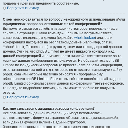
поданные идеи или предложить собственные.
Вернуться к началу
С кем можно связаться по вопросу некорректного использования и/или
юридических вопросов, связанных с этой конференцией?
Вы можете связаться с любым из администраторов, перечисленных в
списке на странице «Наша команда». Если вы не получили ответа,
свяжитесь с владельцем домена (сделайте
whois lookup
) или, если
конференция находится на бесплатном домене (например, chat.ru,
Yahoo!, free.fr, f2s.com и т. п.), с руководством или техподдержкой данного
домена. Учтите, что phpBB Limited
не имеет никакого контроля над
данной конференцией
и не может нести никакой ответственности за то,
кем и как данная конференция используется. Не обращайтесь к phpBB
Limited по юридическим вопросам (о приостановке работы конференции,
ответственности за неё и т. д.), которые
не относятся напрямую
к сайту
phpBB.com или которые частично относятся к программному
обеспечению phpBB Limited. Если же вы всё-таки пошлёте email в адрес
phpBB Limited об использовании данной конференции
третьей стороной
,
то не ждите подробного письма, или вы можете вообще не получить
ответа.
Вернуться к началу
Как мне связаться с администратором конференции?
Все пользователи данной конференции могут использовать
соответствующую форму на странице «Связаться с администрацией»,
если данная функция включена администратором.
Зарегистрированные пользователи также могут воспользоваться