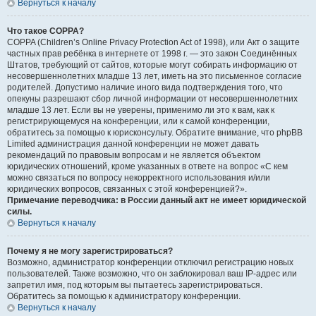
Вернуться к началу
Что такое COPPA?
COPPA (Children’s Online Privacy Protection Act of 1998), или Акт о защите
частных прав ребёнка в интернете от 1998 г. — это закон Соединённых
Штатов, требующий от сайтов, которые могут собирать информацию от
несовершеннолетних младше 13 лет, иметь на это письменное согласие
родителей. Допустимо наличие иного вида подтверждения того, что
опекуны разрешают сбор личной информации от несовершеннолетних
младше 13 лет. Если вы не уверены, применимо ли это к вам, как к
регистрирующемуся на конференции, или к самой конференции,
обратитесь за помощью к юрисконсульту. Обратите внимание, что phpBB
Limited администрация данной конференции не может давать
рекомендаций по правовым вопросам и не является объектом
юридических отношений, кроме указанных в ответе на вопрос «С кем
можно связаться по вопросу некорректного использования и/или
юридических вопросов, связанных с этой конференцией?».
Примечание переводчика: в России данный акт не имеет юридической
силы.
Вернуться к началу
Почему я не могу зарегистрироваться?
Возможно, администратор конференции отключил регистрацию новых
пользователей. Также возможно, что он заблокировал ваш IP-адрес или
запретил имя, под которым вы пытаетесь зарегистрироваться.
Обратитесь за помощью к администратору конференции.
Вернуться к началу