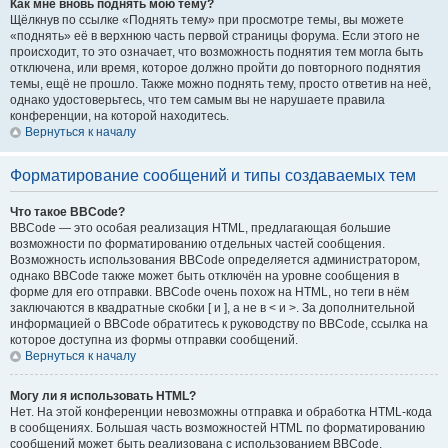
Как мне вновь поднять мою тему?
Щёлкнув по ссылке «Поднять тему» при просмотре темы, вы можете
«поднять» её в верхнюю часть первой страницы форума. Если этого не
происходит, то это означает, что возможность поднятия тем могла быть
отключена, или время, которое должно пройти до повторного поднятия
темы, ещё не прошло. Также можно поднять тему, просто ответив на неё,
однако удостоверьтесь, что тем самым вы не нарушаете правила
конференции, на которой находитесь.
Вернуться к началу
Форматирование сообщений и типы создаваемых тем
Что такое BBCode?
BBCode — это особая реализация HTML, предлагающая большие
возможности по форматированию отдельных частей сообщения.
Возможность использования BBCode определяется администратором,
однако BBCode также может быть отключён на уровне сообщения в
форме для его отправки. BBCode очень похож на HTML, но теги в нём
заключаются в квадратные скобки [ и ], а не в < и >. За дополнительной
информацией о BBCode обратитесь к руководству по BBCode, ссылка на
которое доступна из формы отправки сообщений.
Вернуться к началу
Могу ли я использовать HTML?
Нет. На этой конференции невозможны отправка и обработка HTML-кода
в сообщениях. Большая часть возможностей HTML по форматированию
сообщений может быть реализована с использованием BBCode.