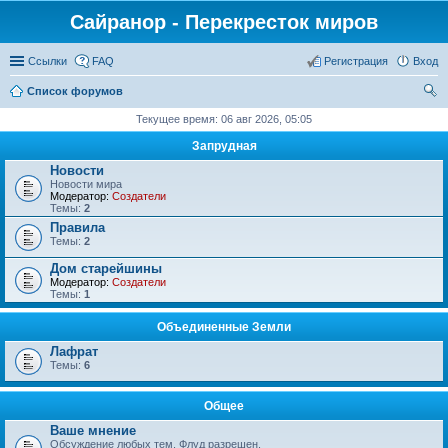
Сайранор - Перекресток миров
Ссылки
FAQ
Регистрация
Вход
Список форумов
ои
Текущее время: 06 авг 2026, 05:05
ск
Запрудная
Новости
Новости мира
Модератор:
Создатели
Темы:
2
Правила
Темы:
2
Дом старейшины
Модератор:
Создатели
Темы:
1
Объединенные Земли
Лафрат
Темы:
6
Общее
Ваше мнение
Обсуждение любых тем. Флуд разрешен.