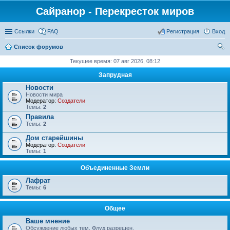
Сайранор - Перекресток миров
Ссылки
FAQ
Регистрация
Вход
Список форумов
ои
Текущее время: 07 авг 2026, 08:12
ск
Запрудная
Новости
Новости мира
Модератор:
Создатели
Темы:
2
Правила
Темы:
2
Дом старейшины
Модератор:
Создатели
Темы:
1
Объединенные Земли
Лафрат
Темы:
6
Общее
Ваше мнение
Обсуждение любых тем. Флуд разрешен.