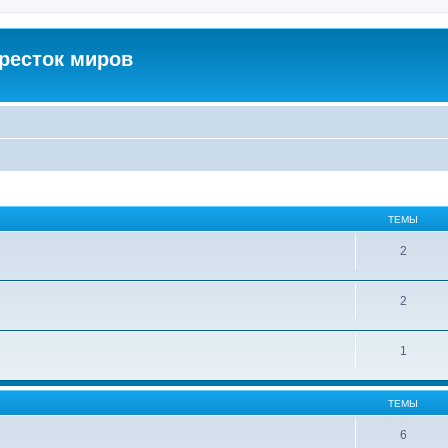
кресток миров
ТЕМЫ
2
2
1
ТЕМЫ
6