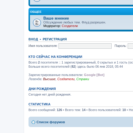
ОБЩЕЕ
Ваше мнение
Обсуждение любых тем. Флуд разрешен.
Модератор:
Создатели
ВХОД
•
РЕГИСТРАЦИЯ
Имя пользователя:
Пароль:
КТО СЕЙЧАС НА КОНФЕРЕНЦИИ
Всего
2
посетителя :: 1 зарегистрированный, 0 скрытых и 1 гость (о
Больше всего посетителей (
82
) здесь было 06 янв 2018, 05:44
Зарегистрированные пользователи:
Google [Bot]
Легенда:
Высшие
,
Создатели
,
Стражи
ДНИ РОЖДЕНИЯ
Сегодня нет дней рождения.
СТАТИСТИКА
Всего сообщений:
126
• Всего тем:
14
• Всего пользователей:
10
• Но
Список форумов