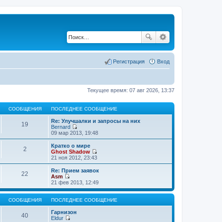
Регистрация
Вход
Текущее время: 07 авг 2026, 13:37
СООБЩЕНИЯ
ПОСЛЕДНЕЕ СООБЩЕНИЕ
Re: Улучшалки и запросы на них
19
Bernard
П
09 мар 2013, 19:48
е
р
Кратко о мире
2
е
Ghost Shadow
й
П
21 ноя 2012, 23:43
т
е
и
р
Re: Прием заявок
22
к
е
Asm
п
й
П
21 фев 2013, 12:49
о
т
е
с
и
р
л
к
е
СООБЩЕНИЯ
ПОСЛЕДНЕЕ СООБЩЕНИЕ
е
п
й
д
о
т
Гарнизон
40
н
с
и
Eldur
е
л