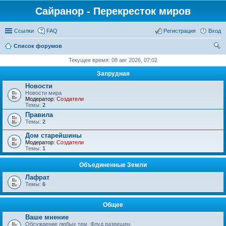
Сайранор - Перекресток миров
Ссылки
FAQ
Регистрация
Вход
Список форумов
ои
Текущее время: 08 авг 2026, 07:02
ск
Запрудная
Новости
Новости мира
Модератор:
Создатели
Темы:
2
Правила
Темы:
2
Дом старейшины
Модератор:
Создатели
Темы:
1
Объединенные Земли
Лафрат
Темы:
6
Общее
Ваше мнение
Обсуждение любых тем. Флуд разрешен.