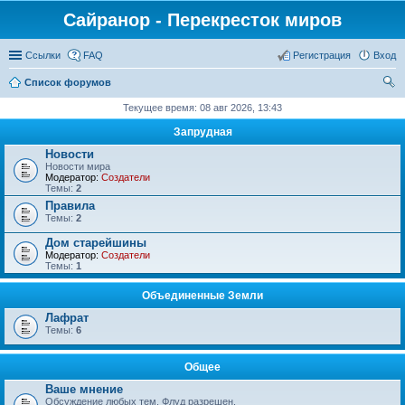
Сайранор - Перекресток миров
Ссылки
FAQ
Регистрация
Вход
Список форумов
ои
Текущее время: 08 авг 2026, 13:43
ск
Запрудная
Новости
Новости мира
Модератор:
Создатели
Темы:
2
Правила
Темы:
2
Дом старейшины
Модератор:
Создатели
Темы:
1
Объединенные Земли
Лафрат
Темы:
6
Общее
Ваше мнение
Обсуждение любых тем. Флуд разрешен.