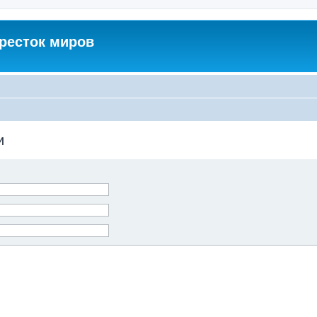
кресток миров
и