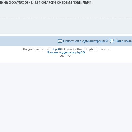
е на форумах означает согласие со всеми правилами.
Связаться с администрацией
Наша кома
Создано на основе
phpBB
® Forum Software © phpBB Limited
Русская поддержка phpBB
GZIP: Off