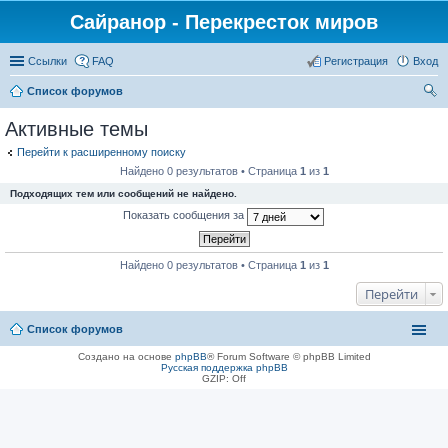
Сайранор - Перекресток миров
Ссылки
FAQ
Регистрация
Вход
Список форумов
ои
Активные темы
ск
Перейти к расширенному поиску
Найдено 0 результатов • Страница
1
из
1
Подходящих тем или сообщений не найдено.
Показать сообщения за
Найдено 0 результатов • Страница
1
из
1
Перейти
Список форумов
Создано на основе
phpBB
® Forum Software © phpBB Limited
Русская поддержка phpBB
GZIP: Off