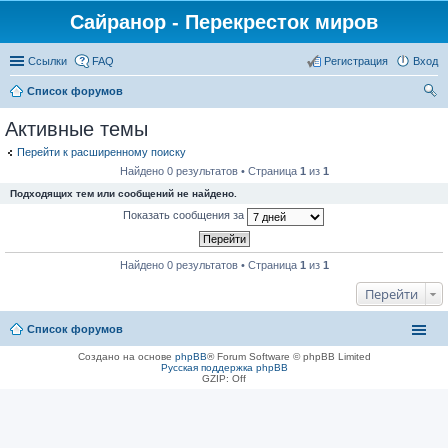
Сайранор - Перекресток миров
Ссылки
FAQ
Регистрация
Вход
Список форумов
ои
Активные темы
ск
Перейти к расширенному поиску
Найдено 0 результатов • Страница
1
из
1
Подходящих тем или сообщений не найдено.
Показать сообщения за
Найдено 0 результатов • Страница
1
из
1
Перейти
Список форумов
Создано на основе
phpBB
® Forum Software © phpBB Limited
Русская поддержка phpBB
GZIP: Off