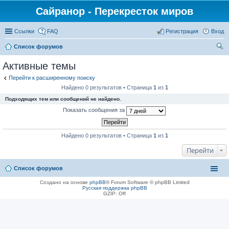
Сайранор - Перекресток миров
Ссылки
FAQ
Регистрация
Вход
Список форумов
ои
Активные темы
ск
Перейти к расширенному поиску
Найдено 0 результатов • Страница
1
из
1
Подходящих тем или сообщений не найдено.
Показать сообщения за
Найдено 0 результатов • Страница
1
из
1
Перейти
Список форумов
Создано на основе
phpBB
® Forum Software © phpBB Limited
Русская поддержка phpBB
GZIP: Off