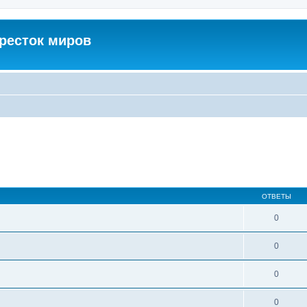
кресток миров
ОТВЕТЫ
0
0
0
0