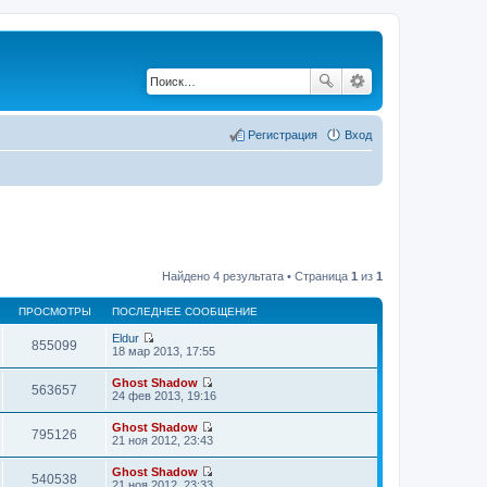
Регистрация
Вход
Найдено 4 результата • Страница
1
из
1
ПРОСМОТРЫ
ПОСЛЕДНЕЕ СООБЩЕНИЕ
Eldur
855099
П
18 мар 2013, 17:55
е
р
Ghost Shadow
е
563657
П
24 фев 2013, 19:16
й
е
т
р
Ghost Shadow
и
е
795126
П
21 ноя 2012, 23:43
к
й
е
п
т
р
о
Ghost Shadow
и
е
540538
с
П
21 ноя 2012, 23:33
к