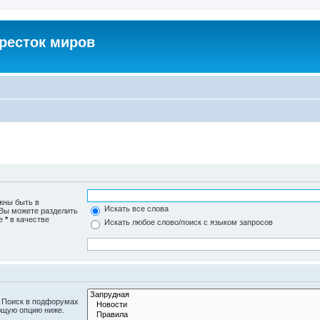
кресток миров
жны быть в
Искать все слова
 Вы можете разделить
те
*
в качестве
Искать любое слово/поиск с языком запросов
. Поиск в подфорумах
ющую опцию ниже.