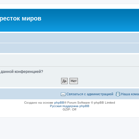
кресток миров
ые данной конференцией?
Связаться с администрацией
Наша кома
Создано на основе
phpBB
® Forum Software © phpBB Limited
Русская поддержка phpBB
GZIP: Off