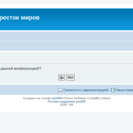
кресток миров
ые данной конференцией?
Связаться с администрацией
Наша кома
Создано на основе
phpBB
® Forum Software © phpBB Limited
Русская поддержка phpBB
GZIP: Off