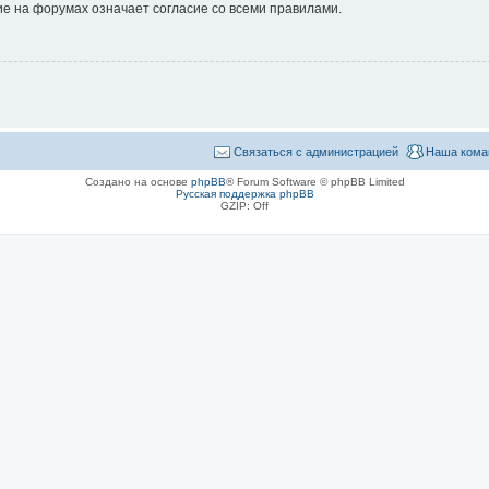
е на форумах означает согласие со всеми правилами.
Связаться с администрацией
Наша кома
Создано на основе
phpBB
® Forum Software © phpBB Limited
Русская поддержка phpBB
GZIP: Off