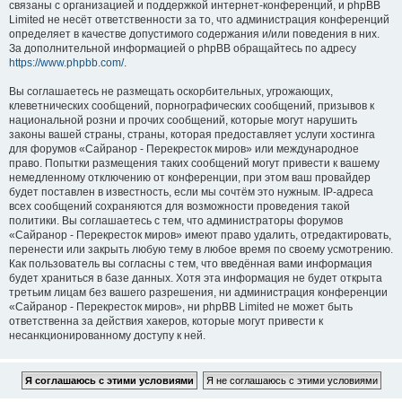
связаны с организацией и поддержкой интернет-конференций, и phpBB
Limited не несёт ответственности за то, что администрация конференций
определяет в качестве допустимого содержания и/или поведения в них.
За дополнительной информацией о phpBB обращайтесь по адресу
https://www.phpbb.com/
.
Вы соглашаетесь не размещать оскорбительных, угрожающих,
клеветнических сообщений, порнографических сообщений, призывов к
национальной розни и прочих сообщений, которые могут нарушить
законы вашей страны, страны, которая предоставляет услуги хостинга
для форумов «Сайранор - Перекресток миров» или международное
право. Попытки размещения таких сообщений могут привести к вашему
немедленному отключению от конференции, при этом ваш провайдер
будет поставлен в известность, если мы сочтём это нужным. IP-адреса
всех сообщений сохраняются для возможности проведения такой
политики. Вы соглашаетесь с тем, что администраторы форумов
«Сайранор - Перекресток миров» имеют право удалить, отредактировать,
перенести или закрыть любую тему в любое время по своему усмотрению.
Как пользователь вы согласны с тем, что введённая вами информация
будет храниться в базе данных. Хотя эта информация не будет открыта
третьим лицам без вашего разрешения, ни администрация конференции
«Сайранор - Перекресток миров», ни phpBB Limited не может быть
ответственна за действия хакеров, которые могут привести к
несанкционированному доступу к ней.