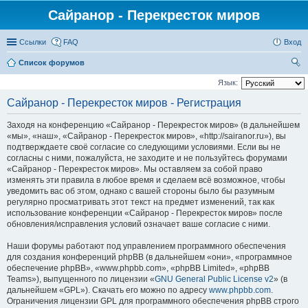
Сайранор - Перекресток миров
Ссылки
FAQ
Вход
Список форумов
ои
Язык:
ск
Сайранор - Перекресток миров - Регистрация
Заходя на конференцию «Сайранор - Перекресток миров» (в дальнейшем
«мы», «наш», «Сайранор - Перекресток миров», «http://sairanor.ru»), вы
подтверждаете своё согласие со следующими условиями. Если вы не
согласны с ними, пожалуйста, не заходите и не пользуйтесь форумами
«Сайранор - Перекресток миров». Мы оставляем за собой право
изменять эти правила в любое время и сделаем всё возможное, чтобы
уведомить вас об этом, однако с вашей стороны было бы разумным
регулярно просматривать этот текст на предмет изменений, так как
использование конференции «Сайранор - Перекресток миров» после
обновления/исправления условий означает ваше согласие с ними.
Наши форумы работают под управлением программного обеспечения
для создания конференций phpBB (в дальнейшем «они», «программное
обеспечение phpBB», «www.phpbb.com», «phpBB Limited», «phpBB
Teams»), выпущенного по лицензии «
GNU General Public License v2
» (в
дальнейшем «GPL»). Скачать его можно по адресу
www.phpbb.com
.
Ограничения лицензии GPL для программного обеспечения phpBB строго