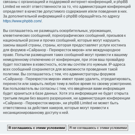
связаны с организацией и поддержкой интернет-конференций, и phpBB
Limited не несёт ответственности за то, что администрация конференций
определяет в качестве допустимого содержания и/или поведения в них.
За дополнительной информацией о phpBB обращайтесь по адресу
https://www.phpbb.com/
.
Вы соглашаетесь не размещать оскорбительных, угрожающих,
клеветнических сообщений, порнографических сообщений, призывов к
национальной розни и прочих сообщений, которые могут нарушить
законы вашей страны, страны, которая предоставляет услуги хостинга
для форумов «Сайранор - Перекресток миров» или международное
право. Попытки размещения таких сообщений могут привести к вашему
немедленному отключению от конференции, при этом ваш провайдер
будет поставлен в известность, если мы сочтём это нужным. IP-адреса
всех сообщений сохраняются для возможности проведения такой
политики. Вы соглашаетесь с тем, что администраторы форумов
«Сайранор - Перекресток миров» имеют право удалить, отредактировать,
перенести или закрыть любую тему в любое время по своему усмотрению.
Как пользователь вы согласны с тем, что введённая вами информация
будет храниться в базе данных. Хотя эта информация не будет открыта
третьим лицам без вашего разрешения, ни администрация конференции
«Сайранор - Перекресток миров», ни phpBB Limited не может быть
ответственна за действия хакеров, которые могут привести к
несанкционированному доступу к ней.