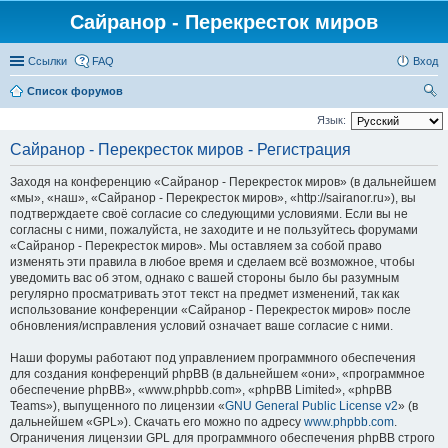
Сайранор - Перекресток миров
Ссылки
FAQ
Вход
Список форумов
ои
Язык:
ск
Сайранор - Перекресток миров - Регистрация
Заходя на конференцию «Сайранор - Перекресток миров» (в дальнейшем
«мы», «наш», «Сайранор - Перекресток миров», «http://sairanor.ru»), вы
подтверждаете своё согласие со следующими условиями. Если вы не
согласны с ними, пожалуйста, не заходите и не пользуйтесь форумами
«Сайранор - Перекресток миров». Мы оставляем за собой право
изменять эти правила в любое время и сделаем всё возможное, чтобы
уведомить вас об этом, однако с вашей стороны было бы разумным
регулярно просматривать этот текст на предмет изменений, так как
использование конференции «Сайранор - Перекресток миров» после
обновления/исправления условий означает ваше согласие с ними.
Наши форумы работают под управлением программного обеспечения
для создания конференций phpBB (в дальнейшем «они», «программное
обеспечение phpBB», «www.phpbb.com», «phpBB Limited», «phpBB
Teams»), выпущенного по лицензии «
GNU General Public License v2
» (в
дальнейшем «GPL»). Скачать его можно по адресу
www.phpbb.com
.
Ограничения лицензии GPL для программного обеспечения phpBB строго