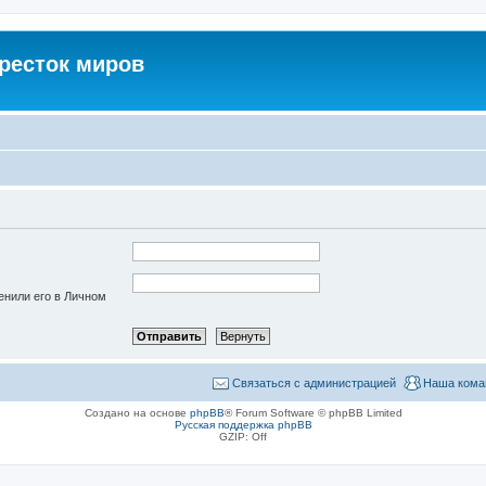
кресток миров
енили его в Личном
Связаться с администрацией
Наша кома
Создано на основе
phpBB
® Forum Software © phpBB Limited
Русская поддержка phpBB
GZIP: Off