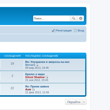
Регистрация
Вход
СООБЩЕНИЯ
ПОСЛЕДНЕЕ СООБЩЕНИЕ
Re: Улучшалки и запросы на них
19
Bernard
П
09 мар 2013, 19:48
е
р
Кратко о мире
2
е
Ghost Shadow
й
П
21 ноя 2012, 23:43
т
е
и
р
Re: Прием заявок
22
к
е
Asm
п
й
П
21 фев 2013, 12:49
о
т
е
с
и
р
л
к
е
Перейти
е
п
й
д
о
т
н
с
и