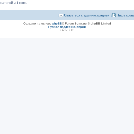
вателей и 1 гость
Связаться с администрацией
Наша кома
Создано на основе
phpBB
® Forum Software © phpBB Limited
Русская поддержка phpBB
GZIP: Off