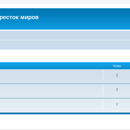
кресток миров
ТЕМЫ
2
2
1