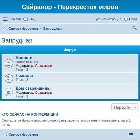
Сайранор - Перекресток миров
Ссылки
FAQ
Регистрация
Вход
Список форумов
Запрудная
ои
Запрудная
ск
Форум
Новости
Новости мира
Модератор:
Создатели
Темы:
2
Правила
Темы:
2
Дом старейшины
Модератор:
Создатели
Темы:
1
Перейти
КТО СЕЙЧАС НА КОНФЕРЕНЦИИ
Сейчас этот форум просматривают: нет зарегистрированных пользователей и 1
гость
Список форумов