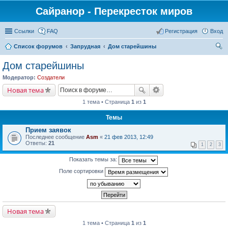
Сайранор - Перекресток миров
Ссылки
FAQ
Регистрация
Вход
Список форумов
Запрудная
Дом старейшины
ои
Дом старейшины
ск
Модератор:
Создатели
Новая тема
1 тема • Страница
1
из
1
Темы
Прием заявок
Последнее сообщение
Asm
«
21 фев 2013, 12:49
Ответы:
21
1
2
3
Показать темы за:
Поле сортировки
Новая тема
1 тема • Страница
1
из
1