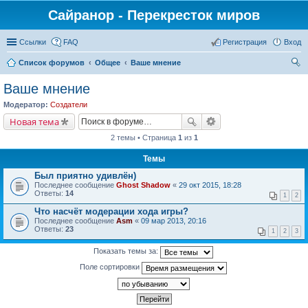
Сайранор - Перекресток миров
Ссылки
FAQ
Регистрация
Вход
Список форумов
Общее
Ваше мнение
ои
Ваше мнение
ск
Модератор:
Создатели
Новая тема
2 темы • Страница
1
из
1
Темы
Был приятно удивлён)
Последнее сообщение
Ghost Shadow
«
29 окт 2015, 18:28
Ответы:
14
1
2
Что насчёт модерации хода игры?
Последнее сообщение
Asm
«
09 мар 2013, 20:16
Ответы:
23
1
2
3
Показать темы за:
Поле сортировки